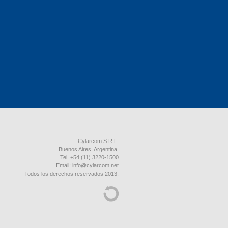
Cylarcom S.R.L.
Buenos Aires, Argentina.
Tel. +54 (11) 3220-1500
Email: info@cylarcom.net
Todos los derechos reservados 2013.