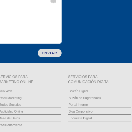
ENVIAR
SERVICIOS PARA
SERVICIOS PARA
MARKETING ONLINE
COMUNICACIÓN DIGITAL
Sitio Web
Boletín Digital
Email Marketing
Buzón de Sugerencias
Redes Sociales
Portal Interno
Publicidad Online
Blog Corporativo
Base de Datos
Encuesta Digital
Posicionamiento